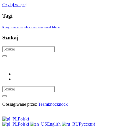
Czytaj więcej
Tagi
Klasyczne wina
wina owocowe
szeki
irince
Szukaj
Obsługiwane przez
Teamknocknock
Polski
Polski
English
Русский