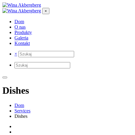
×
Dom
O nas
Produkty
Galeria
Kontakt
×
Dishes
Dom
Services
Dishes