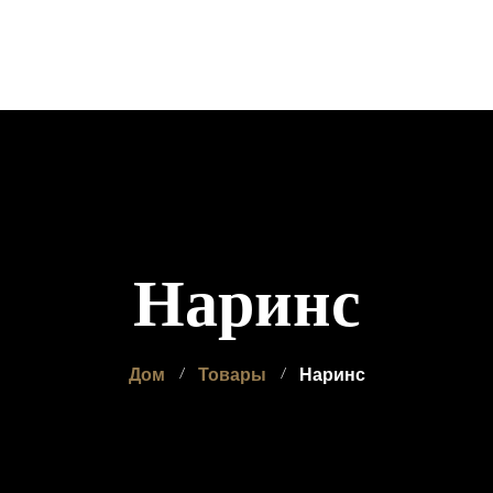
одукты
Галерея
Контакт
Наринс
Дом
Товары
Наринс