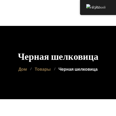
Русский
Дом
О нас
Продукты
Черная шелковица
Галерея
Контакт
Дом
Товары
Черная шелковица